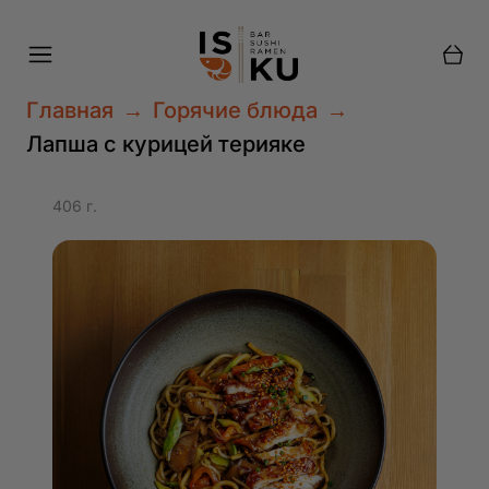
Куда доставить?
Главная
→
Горячие блюда
→
Доставка
Самовывоз
Лапша с курицей терияке
406 г.
Найти меня