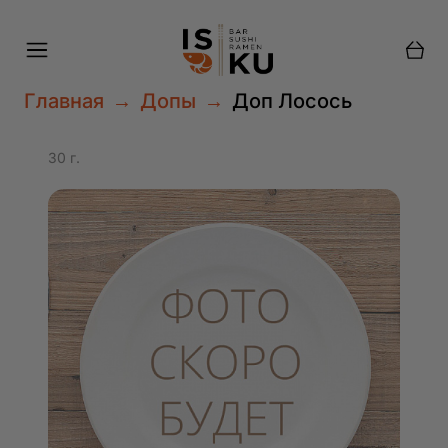
Куда доставить?
Главная
→
Допы
→
Доп Лосось
Доставка
Самовывоз
30 г.
Найти меня